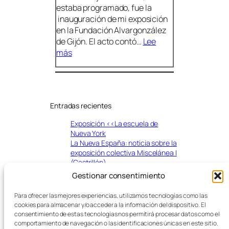
estaba programado, fue la
C
e
inauguración de mi exposición
o
d
en la Fundación Alvargonzález
m
e
de Gijón. El acto contó…
Lee
e
l
:
más
r
i
I
c
n
n
i
v
a
o
i
u
e
Entradas recientes
g
r
u
n
Exposición <<La escuela de
r
Nueva York
o
a
La Nueva España: noticia sobre la
c
exposición colectiva Miscelánea I
(Castrillón)
i
Reportaje en TVE de la exposición
ó
Gestionar consentimiento
8VOLUCI15N en el Museo Antón
n
de Candás
Para ofrecer las mejores experiencias, utilizamos tecnologías como las
d
Crítica de José Antonio
cookies para almacenar y/o acceder a la información del dispositivo. El
e
Samaniego en La Nueva España a
consentimiento de estas tecnologías nos permitirá procesar datos como el
l
la exposición 8VOLUC15N
comportamiento de navegación o las identificaciones únicas en este sitio.