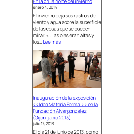
v
En la orilla norte del invierno
A
e
o
i
enero 4, 2014
n
l
s
n
t
M
i
El invierno deja sus rastros de
o
ó
u
c
viento y agua sobre la superficie
L
n
s
i
de las cosas que se pueden
o
d
e
ó
mirar. «…Las olas eran altas y
s
e
o
:
n
los…
Lee más
a
C
A
E
8
p
a
n
n
V
u
n
t
l
O
b
d
ó
a
L
l
á
n
o
U
i
s
r
C
c
i
1
a
l
5
Inauguración de la exposición
d
l
N
<<Idea Materia Forma >> en la
a
a
Fundación Alvargonzález
e
n
(Gijón, junio 2013)
n
o
julio 17, 2013
e
r
El día 21 de junio de 2013, como
l
t