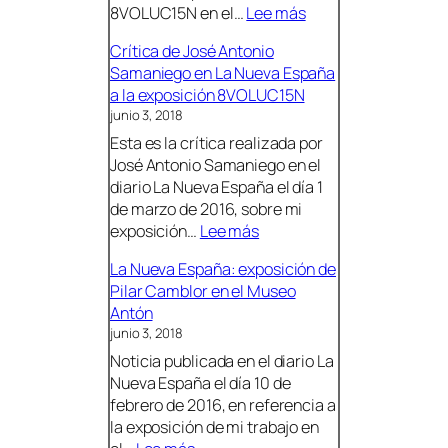
:
8VOLUC15N en el…
Lee más
a
a
R
ñ
d
Crítica de José Antonio
e
a
e
Samaniego en La Nueva España
p
:
N
a la exposición 8VOLUC15N
o
n
u
junio 3, 2018
r
o
e
Esta es la crítica realizada por
t
t
v
José Antonio Samaniego en el
a
i
a
diario La Nueva España el día 1
j
c
Y
de marzo de 2016, sobre mi
e
i
o
:
exposición…
Lee más
e
a
r
C
n
s
k
La Nueva España: exposición de
r
T
o
Pilar Camblor en el Museo
í
V
b
Antón
t
E
r
junio 3, 2018
i
d
e
Noticia publicada en el diario La
c
e
l
Nueva España el día 10 de
a
l
a
febrero de 2016, en referencia a
d
a
e
la exposición de mi trabajo en
e
e
x