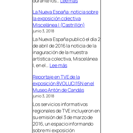
:
durante los…
Lee más
E
La Nueva España: noticia sobre
x
la exposición colectiva
p
Miscelánea I (Castrillón)
o
junio 3, 2018
s
La Nueva España publicó el día 2
i
de abril de 2016 la noticia de la
c
inaguración de la muestra
i
artística colectiva, Miscelánea
ó
:
I, en el…
Lee más
n
L
<
Reportaje en TVE de la
a
<
exposición 8VOLUCI15N en el
N
L
Museo Antón de Candás
u
a
junio 3, 2018
e
e
Los servicios informativos
v
s
regionales de TVE incluyeron en
a
c
su emisión del 3 de marzo de
E
u
2016, un espacio informando
s
e
sobre mi exposición
p
l