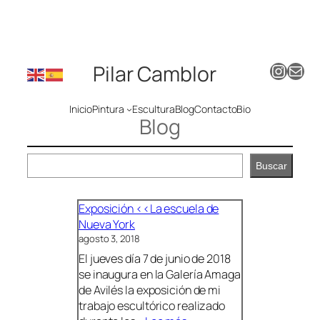
Instagram
Mail
Pilar Camblor
Inicio
Pintura
Escultura
Blog
Contacto
Bio
Blog
Buscar
Buscar
Exposición <<La escuela de
Nueva York
agosto 3, 2018
El jueves día 7 de junio de 2018
se inaugura en la Galería Amaga
de Avilés la exposición de mi
trabajo escultórico realizado