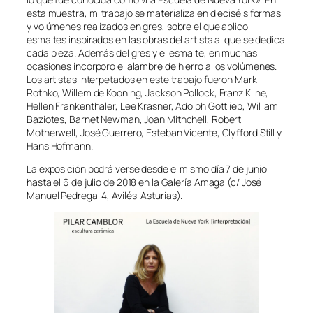
esta muestra, mi trabajo se materializa en dieciséis formas
y volúmenes realizados en gres, sobre el que aplico
esmaltes inspirados en las obras del artista al que se dedica
cada pieza. Además del gres y el esmalte, en muchas
ocasiones incorporo el alambre de hierro a los volúmenes.
Los artistas interpetados en este trabajo fueron Mark
Rothko, Willem de Kooning, Jackson Pollock, Franz Kline,
Hellen Frankenthaler, Lee Krasner, Adolph Gottlieb, William
Baziotes, Barnet Newman, Joan Mithchell, Robert
Motherwell, José Guerrero, Esteban Vicente, Clyfford Still y
Hans Hofmann.
La exposición podrá verse desde el mismo día 7 de junio
hasta el 6 de julio de 2018 en la Galería Amaga (c/ José
Manuel Pedregal 4, Avilés-Asturias).