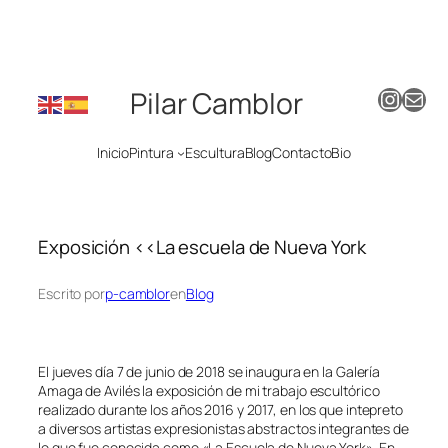
Saltar
al
contenido
Instagram
Mail
Pilar Camblor
Inicio
Pintura
Escultura
Blog
Contacto
Bio
Exposición <<La escuela de Nueva York
Escrito por
p-camblor
en
Blog
El jueves día 7 de junio de 2018 se inaugura en la Galería
Amaga de Avilés la exposición de mi trabajo escultórico
realizado durante los años 2016 y 2017, en los que intepreto
a diversos artistas expresionistas abstractos integrantes de
lo que fue conocida como «La Escuela de Nueva York». En