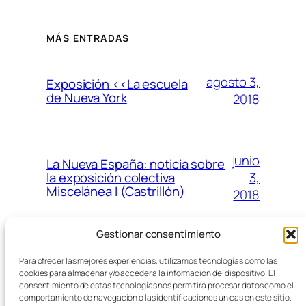
MÁS ENTRADAS
agosto 3,
Exposición <<La escuela
de Nueva York
2018
junio
La Nueva España: noticia sobre
3,
la exposición colectiva
Miscelánea I (Castrillón)
2018
Gestionar consentimiento
junio
Reportaje en TVE de la
Para ofrecer las mejores experiencias, utilizamos tecnologías como las
3,
exposición 8VOLUCI15N en el
cookies para almacenar y/o acceder a la información del dispositivo. El
Museo Antón de Candás
2018
consentimiento de estas tecnologías nos permitirá procesar datos como el
comportamiento de navegación o las identificaciones únicas en este sitio.